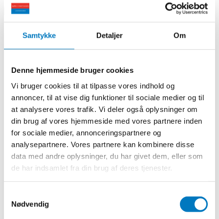
Brancher
Samtykke
Detaljer
Om
Private
Erhverv
Professionel rådgiver
Entreprenør
Denne hjemmeside bruger cookies
Landmand
Ejendomsudvikler
Vi bruger cookies til at tilpasse vores indhold og
Forsyningsvirksomhed
annoncer, til at vise dig funktioner til sociale medier og til
Offentlig myndighed
Projekter
at analysere vores trafik. Vi deler også oplysninger om
Medarbejdere
din brug af vores hjemmeside med vores partnere inden
Kontakt
for sociale medier, annonceringspartnere og
Kontaktformular
Afdelinger
analysepartnere. Vores partnere kan kombinere disse
data med andre oplysninger, du har givet dem, eller som
Brancher
de har indsamlet fra din brug af deres tjenester.
Private
Erhverv
Professionel rådgiver
Samtykkevalg
Entreprenør
Landmand
Nødvendig
Ejendomsudvikler