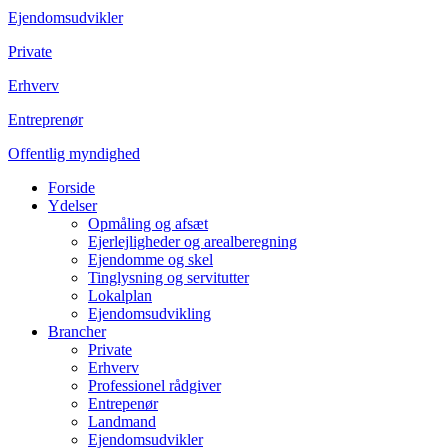
Ejendomsudvikler
Private
Erhverv
Entreprenør
Offentlig myndighed
Forside
Ydelser
Opmåling og afsæt
Ejerlejligheder og arealberegning
Ejendomme og skel
Tinglysning og servitutter
Lokalplan
Ejendomsudvikling
Brancher
Private
Erhverv
Professionel rådgiver
Entrepenør
Landmand
Ejendomsudvikler