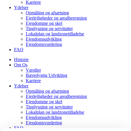
Karriere
Ydelser
Opmåling og afsætning
Ejerlejligheder og arealberegning
Ejendomme og skel
Tinglysning og servitutter
Lokalplan og landzonetilladelse
Ejendomsudvikling
Ejendomsvurdering
FAQ
Historie
Om Os
Værdier
Bæredygtig Udvikling
Karriere
Ydelser
Opmåling og afsætning
Ejerlejligheder og arealberegning
Ejendomme og skel
Tinglysning og servitutter
Lokalplan og landzonetilladelse
Ejendomsudvikling
Ejendomsvurdering
FAQ