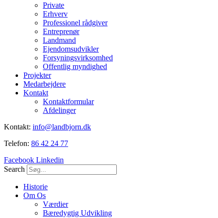
Private
Erhverv
Professionel rådgiver
Entreprenør
Landmand
Ejendomsudvikler
Forsyningsvirksomhed
Offentlig myndighed
Projekter
Medarbejdere
Kontakt
Kontaktformular
Afdelinger
Kontakt:
info@landbjorn.dk
Telefon:
86 42 24 77
Facebook
Linkedin
Search
Historie
Om Os
Værdier
Bæredygtig Udvikling