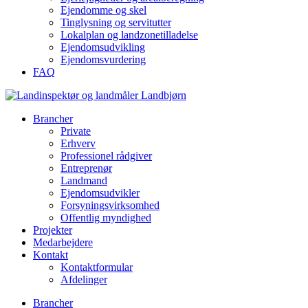
Ejendomme og skel
Tinglysning og servitutter
Lokalplan og landzonetilladelse
Ejendomsudvikling
Ejendomsvurdering
FAQ
Brancher
Private
Erhverv
Professionel rådgiver
Entreprenør
Landmand
Ejendomsudvikler
Forsyningsvirksomhed
Offentlig myndighed
Projekter
Medarbejdere
Kontakt
Kontaktformular
Afdelinger
Brancher