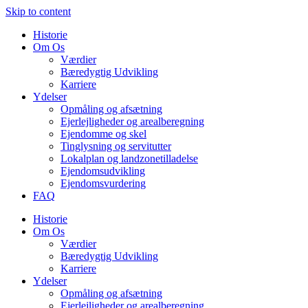
Skip to content
Historie
Om Os
Værdier
Bæredygtig Udvikling
Karriere
Ydelser
Opmåling og afsætning
Ejerlejligheder og arealberegning
Ejendomme og skel
Tinglysning og servitutter
Lokalplan og landzonetilladelse
Ejendomsudvikling
Ejendomsvurdering
FAQ
Historie
Om Os
Værdier
Bæredygtig Udvikling
Karriere
Ydelser
Opmåling og afsætning
Ejerlejligheder og arealberegning