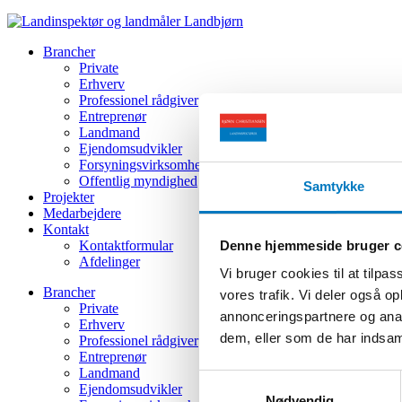
Brancher
Private
Erhverv
Professionel rådgiver
Entreprenør
Landmand
Ejendomsudvikler
Forsyningsvirksomhed
Offentlig myndighed
Samtykke
Projekter
Medarbejdere
Kontakt
Denne hjemmeside bruger c
Kontaktformular
Afdelinger
Vi bruger cookies til at tilpas
Brancher
vores trafik. Vi deler også 
Private
annonceringspartnere og anal
Erhverv
dem, eller som de har indsaml
Professionel rådgiver
Entreprenør
Landmand
Samtykkevalg
Ejendomsudvikler
Nødvendig