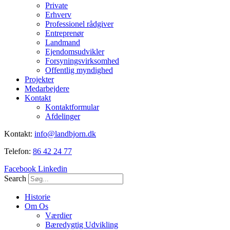
Private
Erhverv
Professionel rådgiver
Entreprenør
Landmand
Ejendomsudvikler
Forsyningsvirksomhed
Offentlig myndighed
Projekter
Medarbejdere
Kontakt
Kontaktformular
Afdelinger
Kontakt:
info@landbjorn.dk
Telefon:
86 42 24 77
Facebook
Linkedin
Search
Historie
Om Os
Værdier
Bæredygtig Udvikling