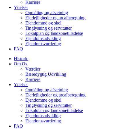
Karriere
Ydelser
Opmåling og afsætning
Ejerlejligheder og arealberegning
Ejendomme og skel
Tinglysning og servitutter
Lokalplan og landzonetilladelse
Ejendomsudvikling
Ejendomsvurdering
FAQ
Historie
Om Os
Værdier
Bæredygtig Udvikling
Karriere
Ydelser
Opmåling og afsætning
Ejerlejligheder og arealberegning
Ejendomme og skel
Tinglysning og servitutter
Lokalplan og landzonetilladelse
Ejendomsudvikling
Ejendomsvurdering
FAQ