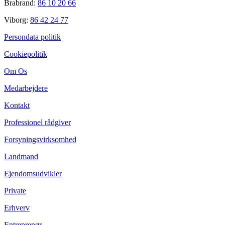
Brabrand:
86 10 20 66
Viborg:
86 42 24 77
Persondata politik
Cookiepolitik
Om Os
Medarbejdere
Kontakt
Professionel rådgiver
Forsyningsvirksomhed
Landmand
Ejendomsudvikler
Private
Erhverv
Entreprenør