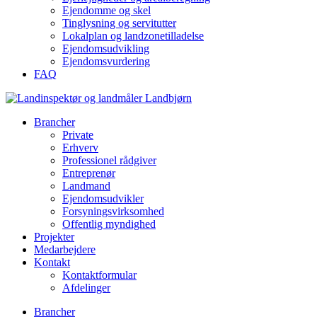
Ejendomme og skel
Tinglysning og servitutter
Lokalplan og landzonetilladelse
Ejendomsudvikling
Ejendomsvurdering
FAQ
Brancher
Private
Erhverv
Professionel rådgiver
Entreprenør
Landmand
Ejendomsudvikler
Forsyningsvirksomhed
Offentlig myndighed
Projekter
Medarbejdere
Kontakt
Kontaktformular
Afdelinger
Brancher