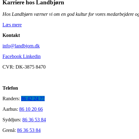
Karriere hos Landbjørn
Hos Landbjørn værner vi om en god kultur for vores medarbejdere og
Læs mere
Kontakt
info@landbjorn.dk
Facebook
Linkedin
CVR: DK-3875 8470
Telefon
Randers:
86 42 24 77
Aarhus:
86 10 20 66
Syddjurs:
86 36 53 84
Grenå:
86 36 53 84