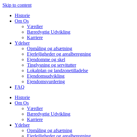
Skip to content
Historie
Om Os
Værdier
Bæredygtig Udvikling
Karriere
Ydelser
Opmåling og afsætning
Ejerlejligheder og arealberegning
Ejendomme og skel
Tinglysning og servitutter
Lokalplan og landzonetilladelse
Ejendomsudvikling
Ejendomsvurdering
FAQ
Historie
Om Os
Værdier
Bæredygtig Udvikling
Karriere
Ydelser
Opmåling og afsætning
Ejerlejligheder og arealberegning