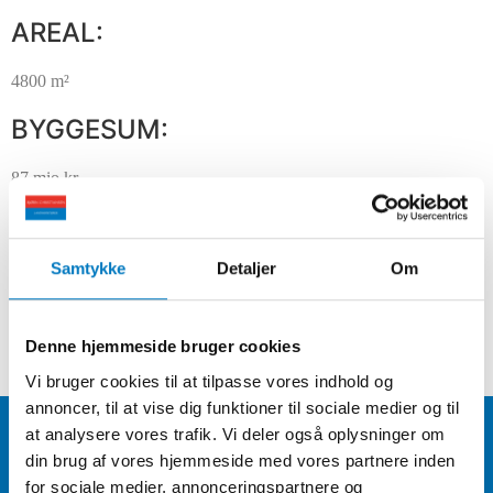
AREAL:
4800 m²
BYGGESUM:
87 mio kr.
TILKNYTTEDE RÅDGIVERE:
Samtykke
Detaljer
Om
Ltt Arkitektur ApS
ÅR:
Denne hjemmeside bruger cookies
2024-2025
Vi bruger cookies til at tilpasse vores indhold og
annoncer, til at vise dig funktioner til sociale medier og til
Kontakt
at analysere vores trafik. Vi deler også oplysninger om
din brug af vores hjemmeside med vores partnere inden
for sociale medier, annonceringspartnere og