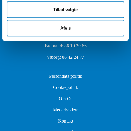
Randers:
86 42 24 77
Tillad valgte
Aarhus:
86 10 20 66
Syddjurs:
86 36 53 84
Afvis
Grenå:
86 36 53 84
Brabrand:
86 10 20 66
Viborg:
86 42 24 77
Persondata politik
Cookiepolitik
Om Os
Medarbejdere
Kontakt